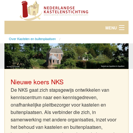
MENU
Over Kastelen en buitenplaatsen
Over Kastelen en Buitenplaatsen
Dag van het Kasteel
Evenementen
Over ons
Nieuwe koers NKS
De NKS gaat zich stapsgewijs ontwikkelen van
Word donateur
kenniscentrum naar een kennisgedreven,
onafhankelijke pleitbezorger voor kastelen en
buitenplaatsen. Als verbinder die zich, in
samenwerking met andere organisaties, inzet voor
het behoud van kastelen en buitenplaatsen,