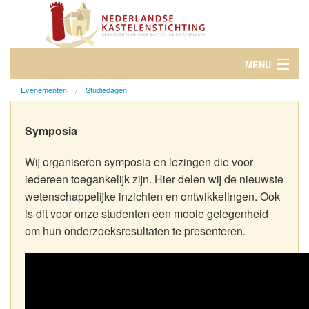
MENU
Evenementen
Studiedagen
Over Kastelen en Buitenplaatsen
Dag van het Kasteel
Symposia
Evenementen
Wij organiseren symposia en lezingen die voor
iedereen toegankelijk zijn. Hier delen wij de nieuwste
Over ons
wetenschappelijke inzichten en ontwikkelingen. Ook
is dit voor onze studenten een mooie gelegenheid
Word donateur
om hun onderzoeksresultaten te presenteren.