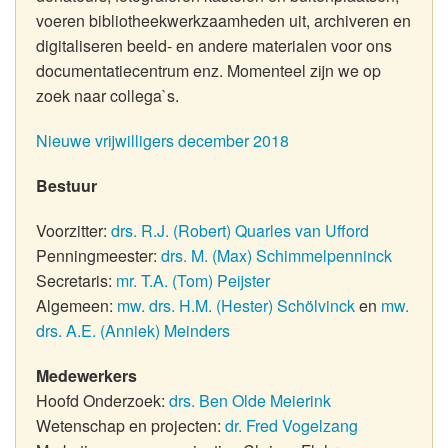
voeren bibliotheekwerkzaamheden uit, archiveren en
digitaliseren beeld- en andere materialen voor ons
documentatiecentrum enz. Momenteel zijn we op
zoek naar collega`s.
Nieuwe vrijwilligers december 2018
Bestuur
Voorzitter:
drs. R.J. (Robert) Quarles van Ufford
Penningmeester:
drs. M. (Max) Schimmelpenninck
Secretaris:
mr. T.A. (Tom) Peijster
Algemeen:
mw. drs. H.M. (Hester) Schölvinck
en
mw.
drs. A.E. (Anniek) Meinders
Medewerkers
Hoofd Onderzoek:
drs. Ben Olde Meierink
Wetenschap en projecten:
dr. Fred Vogelzang