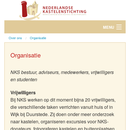
MENU
Over ons
Organisatie
Over Kastelen en Buitenplaatsen
Dag van het Kasteel
Organisatie
Evenementen
NKS bestuur, adviseurs, medewerkers, vrijwilligers
Over ons
en studenten
Word donateur
Vrijwilligers
Bij NKS werken op dit moment bijna 20 vrijwilligers,
die verschillende taken verrichten vanuit huis of in
Wijk bij Duurstede. Zij doen onder meer onderzoek
naar kastelen, organiseren excursies voor NKS-
donateurs, fotograferen kastelen en buitenplaatsen,